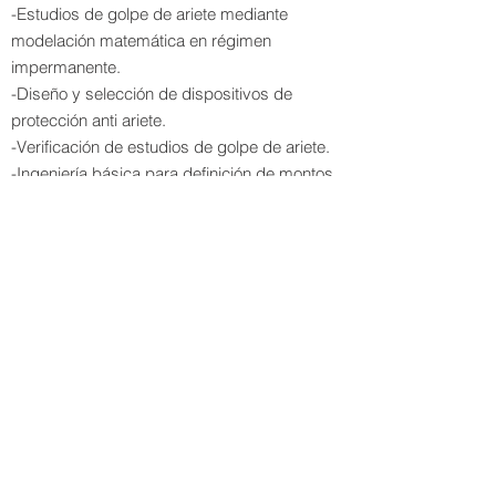
-Estudios de golpe de ariete mediante
modelación matemática en régimen
impermanente.
-Diseño y selección de dispositivos de
protección anti ariete.
-Verificación de estudios de golpe de ariete.
-Ingeniería básica para definición de montos
de obra y especificación de pliegos
licitatorios.
-Ingeniería de detalle de obra de las
protecciones anti ariete.
-Calibración, regulación y puesta en marcha
de protecciones anti ariete.
-Sistemas en operación: verificación de la
capacidad de la protección anti ariete
instalada.
-Monitoreo de transitorios hidráulicos en
estaciones de bombeo y redes mediante
sensores de alta frecuencia.